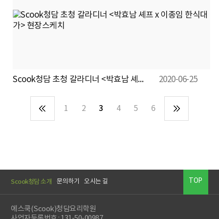
Scook청담 초청 갈라디너 <박효남 셰프 x 이종임 한식대가> 현장스케치
2020-06-25
1
2
3
4
5
6
TOP
Scook청담 소개
문의하기
오시는 길
에스쿡(Scook)청담요리학원
사업자등록번호 : 131-50-00987