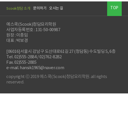
TOP
Scook청담 소개
문의하기
오시는 길
에스쿡(Scook)청담요리학원
사업자등록번호 : 131-50-00987
원장 : 이종임
대표 : 박보경
[06016]서울시 강남구 도산대로61길 27 (청담동) 수도빌딩 5, 6층
Tel. 02)555-2884 / 02)762-8282
Fax. 02)555-2885
e-mail. hansik1965@naver.com
copyright ⓒ 2019 에스쿡(Scook)청담요리학원. all rights
reserved.